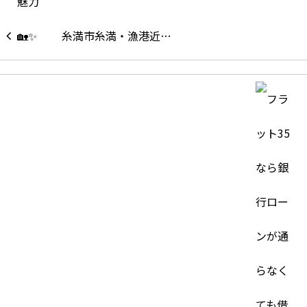
糸満市糸満・漁港近…