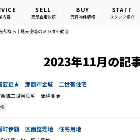
RVICE
SELL
BUY
STAFF
業内容
売却査定依頼
売買物件情報
スタッフ紹介
・売却なら｜地元密着のミカタ不動産
2023年11月の記
格変更★ 那覇市金城 二世帯住宅
市金城二世帯住宅 価格変更
報
瀬町伊覇 区画整理地 住宅用地