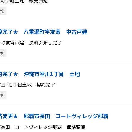
瀬町伊覇土地 販売開始
報
渡完了★ 八重瀬町字友寄 中古戸建
瀬町友寄戸建 決済引渡し完了
例
約完了★ 沖縄市室川1丁目 土地
市室川1丁目土地 契約完了
例
格変更★ 那覇市長田 コートヴィレッジ那覇
市長田 コートヴィレッジ那覇 価格変更