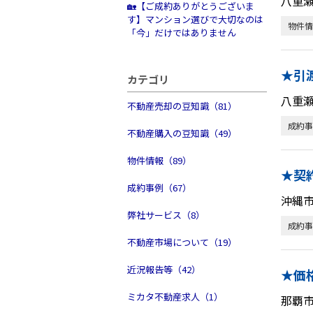
八重
🏡【ご成約ありがとうございま
す】マンション選びで大切なのは
物件情
「今」だけではありません
★引
カテゴリ
八重
不動産売却の豆知識（81）
成約事
不動産購入の豆知識（49）
物件情報（89）
★契
成約事例（67）
沖縄
弊社サービス（8）
成約事
不動産市場について（19）
近況報告等（42）
★価
ミカタ不動産求人（1）
那覇