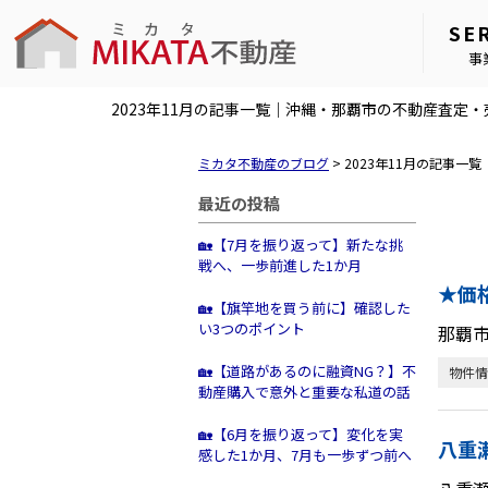
SE
事
2023年11月の記事一覧｜沖縄・那覇市の不動産査定
ミカタ不動産のブログ
>
2023年11月の記事一覧
最近の投稿
🏡【7月を振り返って】新たな挑
戦へ、一歩前進した1か月
★価
🏡【旗竿地を買う前に】確認した
い3つのポイント
那覇
🏡【道路があるのに融資NG？】不
物件情
動産購入で意外と重要な私道の話
🏡【6月を振り返って】変化を実
八重
感した1か月、7月も一歩ずつ前へ