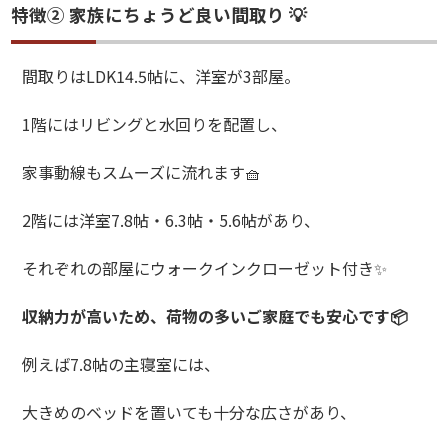
特徴② 家族にちょうど良い間取り 💡
間取りは
LDK14.5
帖に、洋室が
3
部屋。
1
階にはリビングと水回りを配置し、
家事動線もスムーズに流れます
🧺
2
階には洋室
7.8
帖・
6.3
帖・
5.6
帖があり、
それぞれの部屋にウォークインクローゼット付き
✨
収納力が高いため、荷物の多いご家庭でも安心です
📦
例えば
7.8
帖の主寝室には、
大きめのベッドを置いても十分な広さがあり、