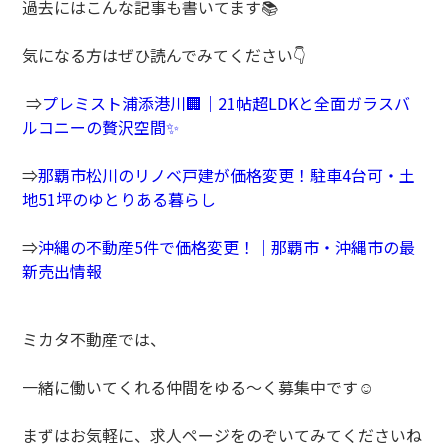
過去にはこんな記事も書いてます📚
気になる方はぜひ読んでみてください👇
⇒
プレミスト浦添港川🏢｜21帖超LDKと全面ガラスバ
ルコニーの贅沢空間✨
⇒
那覇市松川のリノベ戸建が価格変更！駐車4台可・土
地51坪のゆとりある暮らし
⇒
沖縄の不動産5件で価格変更！｜那覇市・沖縄市の最
新売出情報
ミカタ不動産では、
一緒に働いてくれる仲間をゆる～く募集中です☺️
まずはお気軽に、求人ページをのぞいてみてくださいね