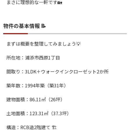
まさに理想的な一軒です
🏡
物件の基本情報 📝
まずは概要を整理してみましょう
💡
所在地：浦添市西原
1
丁目
間取り：
3LDK
＋ウォークインクローゼット
2
か所
築年数：
1994
年築（築
31
年）
建物面積：
86.11
㎡（
26
坪）
土地面積：
123.31
㎡（
37.3
坪）
構造：
RCB
造
2
階建て
🏗️