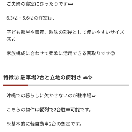
ご夫婦の寝室にぴったりです
🛏️
6.3
帖・
5.6
帖の洋室は、
子ども部屋や書斎、趣味の部屋として使いやすいサイズ
感
🎶
家族構成に合わせて柔軟に活用できる間取りです
😊
特徴③ 駐車場2台と立地の便利さ 🚗✨
沖縄での暮らしに欠かせないのが駐車場
🚙
こちらの物件は
縦列で
2
台駐車可能
です。
※基本的に軽自動車2台の想定です。