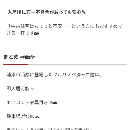
入居後に万一不具合があっても安心
🔧
「中古住宅はちょっと不安
…
」という方にもおすすめで
きる一軒です
🏡
まとめ 📣🏡✨
浦添市西原に登場したフルリノベ済み戸建は、
即入居可能
✨
エアコン・家具付き
❄️🛋️
駐車場
2
台
OK
🚗