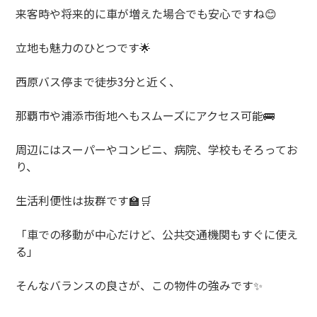
来客時や将来的に車が増えた場合でも安心ですね
😊
立地も魅力のひとつです
🌟
西原バス停まで徒歩
3
分と近く、
那覇市や浦添市街地へもスムーズにアクセス可能
🚌
周辺にはスーパーやコンビニ、病院、学校もそろってお
り、
生活利便性は抜群です
🏫🛒
「車での移動が中心だけど、公共交通機関もすぐに使え
る」
そんなバランスの良さが、この物件の強みです
✨