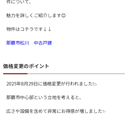
件について、
魅力を詳しくご紹介します
😊
物件はコチラです↓↓
那覇市松川 中古戸建
価格変更のポイント
2025
年
8
月
29
日に価格変更が行われました
📉
那覇市中心部という立地を考えると、
広さや設備を含めて非常にお得感が増しました
✨