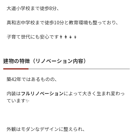
大道小学校まで徒歩
8
分、
真和志中学校まで徒歩
10
分と教育環境も整っており、
子育て世代にも安心です
👨‍👩‍👧‍👦
建物の特徴（リノベーション内容）
築
42
年ではあるものの、
内装は
フルリノベーション
によって大きく生まれ変わっ
ています
✨
外観はモダンなデザインに整えられ、