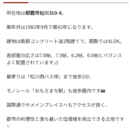
所在地は
那覇市松川
310-4
。
築年月は
1983
年
9
月で築
42
年になります。
建物は鉄筋コンクリート造
2
階建てで、間取りは
4LDK
。
各部屋の広さは
7.8
帖、
7.5
帖、
6.2
帖、
6.0
帖とバランス
よく配置されています
📐
最寄りは「松川西バス停」まで徒歩
2
分、
モノレール「おもろまち駅」も徒歩圏内です
🚋
国際通りやメインプレイスへもアクセスが良く、
都市の利便性と落ち着いた住環境を両立できる立地です
✨