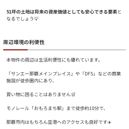
51
坪の土地は将来の資産価値としても安心できる要素
と
なるでしょう
💡
周辺環境の利便性
本物件の周辺は生活利便性にも優れています。
「サンエー那覇メインプレイス」や「
DFS
」などの商業
施設が徒歩圏内にあり、
買い物に困ることはありません
🛒
モノレール「おもろまち駅」まで徒歩約
10
分で、
那覇市内はもちろん空港へのアクセスも良好です
✈️