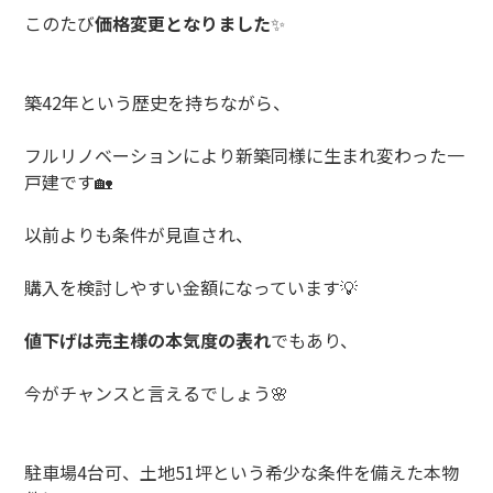
このたび
価格変更となりました
✨
築
42
年という歴史を持ちながら、
フルリノベーションにより新築同様に生まれ変わった一
戸建です
🏡
以前よりも条件が見直され、
購入を検討しやすい金額になっています
💡
値下げは売主様の本気度の表れ
でもあり、
今がチャンスと言えるでしょう
🌸
駐車場
4
台可、土地
51
坪という希少な条件を備えた本物