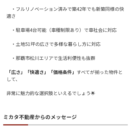
・フルリノベーション済みで築
42
年でも新築同様の快
適さ
・駐車場
4
台可能（車種制限あり）で車社会に対応
・土地
51
坪の広さで多様な暮らし方に対応
・那覇市松川エリアで生活利便性も抜群
「広さ」「快適さ」「価格条件」
すべてが揃った物件と
して、
非常に魅力的な選択肢といえるでしょう
🌟
ミカタ不動産からのメッセージ