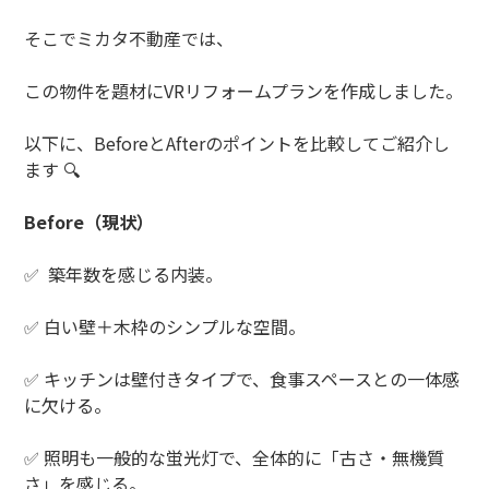
そこでミカタ不動産では、
この物件を題材に
VR
リフォームプランを作成しました。
以下に、
Before
と
After
のポイントを比較してご紹介し
ます
🔍
Before
（現状）
✅
築年数を感じる内装。
✅
白い壁＋木枠のシンプルな空間。
✅
キッチンは壁付きタイプで、食事スペースとの一体感
に欠ける。
✅
照明も一般的な蛍光灯で、全体的に「古さ・無機質
さ」を感じる。