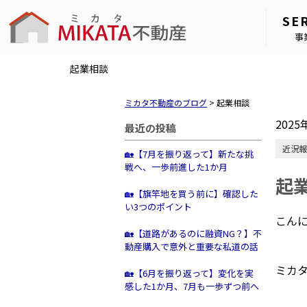
SE
事
起業相談
ミカタ不動産のブログ
>
起業相談
2025
最近の投稿
近況報
🏡【7月を振り返って】新たな挑
戦へ、一歩前進した1か月
起
🏡【旗竿地を買う前に】確認した
い3つのポイント
こん
🏡【道路があるのに融資NG？】不
動産購入で意外と重要な私道の話
ミカ
🏡【6月を振り返って】変化を実
感した1か月、7月も一歩ずつ前へ