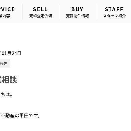
RVICE
SELL
BUY
STAFF
業内容
売却査定依頼
売買物件情報
スタッフ紹介
年01月24日
告等
業相談
にちは。
タ不動産の平田です。