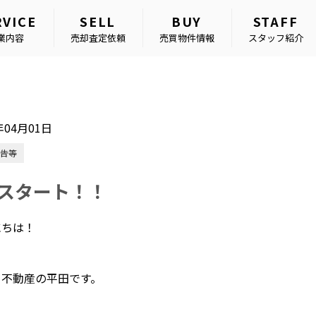
RVICE
SELL
BUY
STAFF
業内容
売却査定依頼
売買物件情報
スタッフ紹介
年04月01日
告等
月スタート！！
にちは！
タ不動産の平田です。