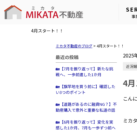
SE
事
4月スタート！！
ミカタ不動産のブログ
>
4月スタート！！
2025
最近の投稿
近況報
🏡【7月を振り返って】新たな挑
戦へ、一歩前進した1か月
4
🏡【旗竿地を買う前に】確認した
い3つのポイント
こん
🏡【道路があるのに融資NG？】不
動産購入で意外と重要な私道の話
ミカ
🏡【6月を振り返って】変化を実
感した1か月、7月も一歩ずつ前へ