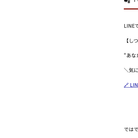
📲
LIN
【し
“あな
＼気
🔗 
ではで