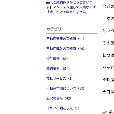
🏡【ご成約ありがとうございま
最近
す】マンション選びで大切なのは
「今」だけではありません
「隣
カテゴリ
とい
不動産売却の豆知識（81）
その
不動産購入の豆知識（49）
じつは
物件情報（89）
パッ
成約事例（67）
弊社サービス（8）
不動
不動産市場について（19）
今日
近況報告等（42）
ミカタ不動産求人（1）
✅ 