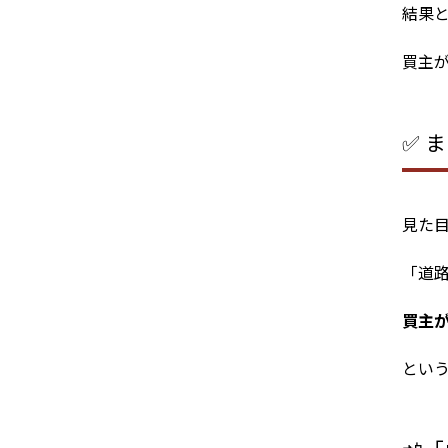
結果
買主
✅ 
見た
「道
買主が
とい