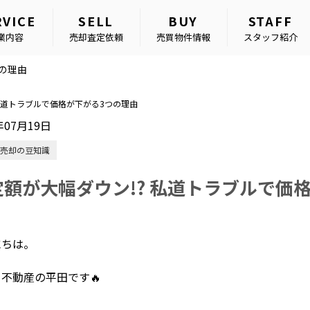
RVICE
SELL
BUY
STAFF
業内容
売却査定依頼
売買物件情報
スタッフ紹介
つの理由
 私道トラブルで価格が下がる3つの理由
年07月19日
売却の豆知識
定額が大幅ダウン!? 私道トラブルで価
にちは。
不動産の平田です🔥