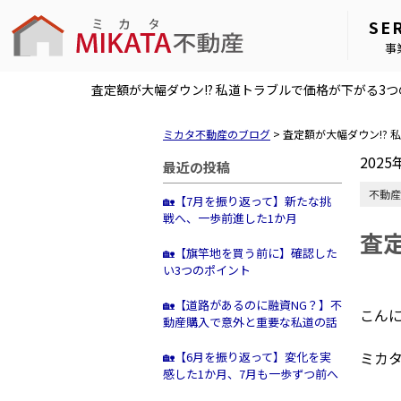
SE
事
査定額が大幅ダウン!? 私道トラブルで価格が下がる3
ミカタ不動産のブログ
>
査定額が大幅ダウン!?
2025
最近の投稿
不動産
🏡【7月を振り返って】新たな挑
戦へ、一歩前進した1か月
査
🏡【旗竿地を買う前に】確認した
い3つのポイント
🏡【道路があるのに融資NG？】不
こん
動産購入で意外と重要な私道の話
ミカタ
🏡【6月を振り返って】変化を実
感した1か月、7月も一歩ずつ前へ