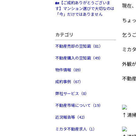
🏡【ご成約ありがとうございま
現在
す】マンション選びで大切なのは
「今」だけではありません
ちょ
乞う
カテゴリ
不動産売却の豆知識（81）
ミカ
不動産購入の豆知識（49）
外観
物件情報（89）
不動
成約事例（67）
弊社サービス（8）
不動産市場について（19）
↑清
近況報告等（42）
ミカタ不動産求人（1）