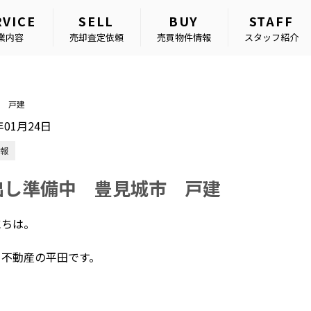
RVICE
SELL
BUY
STAFF
業内容
売却査定依頼
売買物件情報
スタッフ紹介
 戸建
年01月24日
報
出し準備中 豊見城市 戸建
にちは。
タ不動産の平田です。