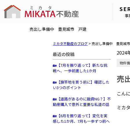
SE
事
売出し準備中 豊見城市 戸建
ミカタ不動産のブログ
>
売出し準備中 豊見城市
2024
最近の投稿
物件情
🏡【7月を振り返って】新たな挑
戦へ、一歩前進した1か月
売
🏡【旗竿地を買う前に】確認した
い3つのポイント
こん
🏡【道路があるのに融資NG？】不
動産購入で意外と重要な私道の話
ミカ
🏡【6月を振り返って】変化を実
感した1か月、7月も一歩ずつ前へ