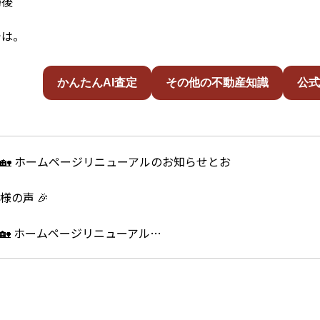
掃後
では。
かんたんAI査定
その他の不動産知識
公式
🏡 ホームページリニューアル…