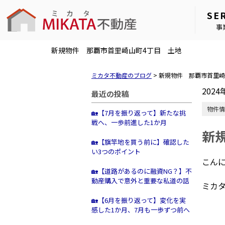
SE
事
新規物件 那覇市首里崎山町4丁目 土地
ミカタ不動産のブログ
>
新規物件 那覇市首里崎
2024
最近の投稿
物件情
🏡【7月を振り返って】新たな挑
戦へ、一歩前進した1か月
新
🏡【旗竿地を買う前に】確認した
い3つのポイント
こん
🏡【道路があるのに融資NG？】不
動産購入で意外と重要な私道の話
ミカ
🏡【6月を振り返って】変化を実
感した1か月、7月も一歩ずつ前へ