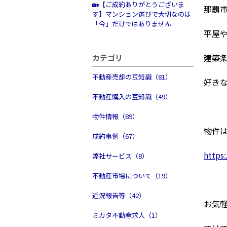
🏡【ご成約ありがとうございま
那覇
す】マンション選びで大切なのは
「今」だけではありません
平屋
建築
カテゴリ
不動産売却の豆知識（81）
好き
不動産購入の豆知識（49）
物件情報（89）
物件
成約事例（67）
https
弊社サービス（8）
不動産市場について（19）
近況報告等（42）
お気
ミカタ不動産求人（1）