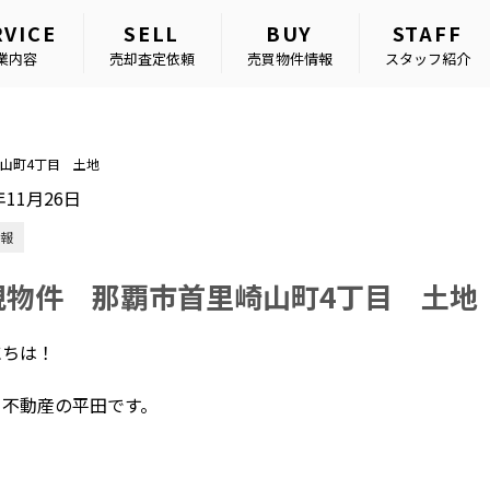
RVICE
SELL
BUY
STAFF
業内容
売却査定依頼
売買物件情報
スタッフ紹介
山町4丁目 土地
年11月26日
報
規物件 那覇市首里崎山町4丁目 土地
にちは！
タ不動産の平田です。