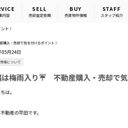
RVICE
SELL
BUY
STAFF
業内容
売却査定依頼
売買物件情報
スタッフ紹介
イント！
産購入・売却で気を付けるポイント！
年05月24日
市場について
縄は梅雨入り☔ 不動産購入・売却で気
にちは。
タ不動産の平田です。