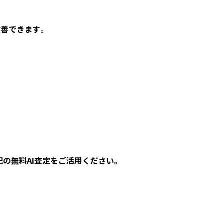
改善できます
。
の無料AI査定をご活用ください。