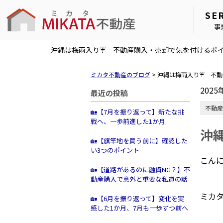
SE
事
沖縄は梅雨入り☔ 不動産購入・売却で気を付けるポ
ミカタ不動産のブログ
>
沖縄は梅雨入り☔ 不動
2025
最近の投稿
不動産
🏡【7月を振り返って】新たな挑
戦へ、一歩前進した1か月
沖
🏡【旗竿地を買う前に】確認した
い3つのポイント
こん
🏡【道路があるのに融資NG？】不
動産購入で意外と重要な私道の話
ミカ
🏡【6月を振り返って】変化を実
感した1か月、7月も一歩ずつ前へ