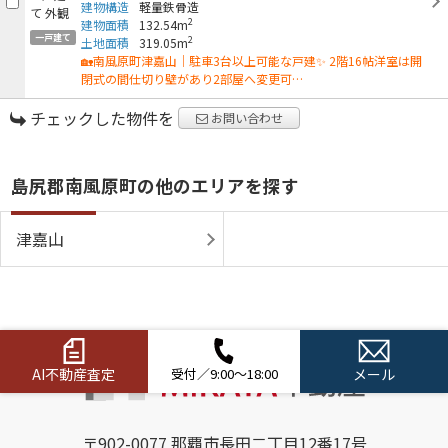
建物構造
軽量鉄骨造
2
建物面積
132.54m
一戸建て
2
土地面積
319.05m
🏡南風原町津嘉山｜駐車3台以上可能な戸建✨ 2階16帖洋室は開
閉式の間仕切り壁があり2部屋へ変更可…
チェックした物件を
お問い合わせ
島尻郡南風原町の他のエリアを探す
津嘉山
AI不動産査定
受付／9:00～18:00
メール
〒902-0077 那覇市長田二丁目12番17号