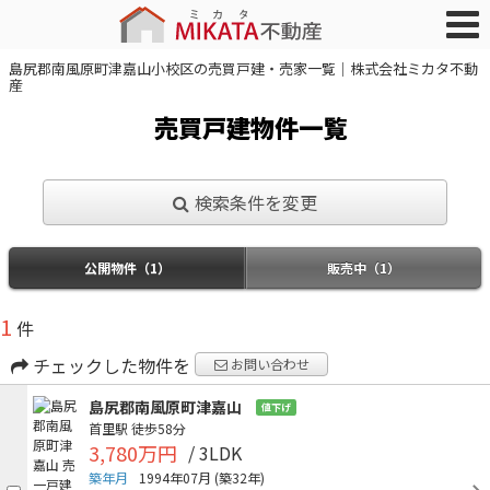
島尻郡南風原町津嘉山小校区の売買戸建・売家一覧｜株式会社ミカタ不動
産
売買戸建物件一覧
検索条件を変更
公開物件（1）
販売中（1）
1
件
チェックした物件を
お問い合わせ
島尻郡南風原町津嘉山
値下げ
首里駅
徒歩58分
3,780万円
/ 3LDK
築年月
1994年07月
(築32年)