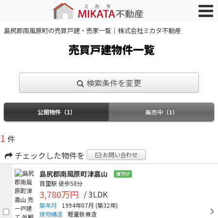
島尻郡南風原町の売買戸建・売家一覧｜株式会社ミカタ不動産
売買戸建物件一覧
検索条件を変更
公開物件（1）
販売中（1）
1
件
チェックした物件を
お問い合わせ
島尻郡南風原町津嘉山
値下げ
首里駅
徒歩58分
3,780万円
/ 3LDK
築年月
1994年07月
(築32年)
建物構造
軽量鉄骨造