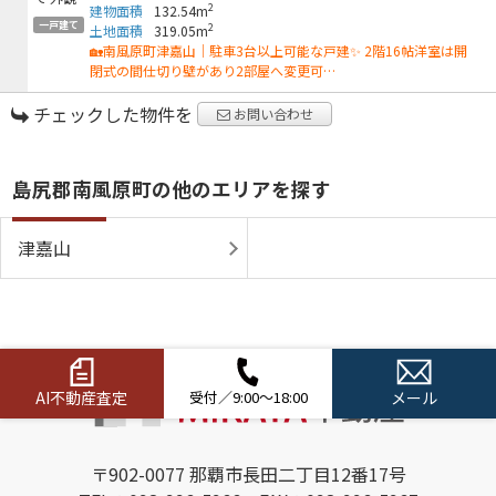
2
建物面積
132.54m
一戸建て
2
土地面積
319.05m
🏡南風原町津嘉山｜駐車3台以上可能な戸建✨ 2階16帖洋室は開
閉式の間仕切り壁があり2部屋へ変更可…
チェックした物件を
お問い合わせ
島尻郡南風原町の他のエリアを探す
津嘉山
AI不動産査定
受付／9:00～18:00
メール
〒902-0077 那覇市長田二丁目12番17号