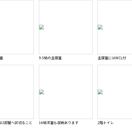
寝室
9.5帖の主寝室
主寝室にはWCL付
は2部屋へ区切ること
16帖洋室も収納あります
2階トイレ