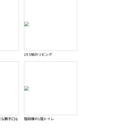
19.5帖のリビング
能な勝手口も
階段横の1階トイレ