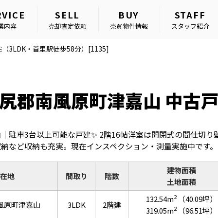
RVICE
SELL
BUY
STAFF
業内容
売却査定依頼
売買物件情報
スタッフ紹介
LDK・首里駅徒歩58分）[1135]
尻郡南風原町津嘉山 中古
山｜駐車3台以上可能な戸建✨ 2階16帖洋室は開閉式の間仕切り
収納など収納も充実。現在インスペクション・測量実施中です。
建物面積
在地
間取り
階数
土地面積
2
132.54m
（40.09坪）
風原町津嘉山
3LDK
2階建
2
319.05m
（96.51坪）