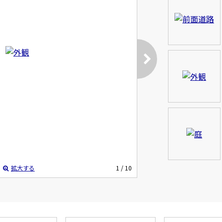
拡大する
1
/ 10