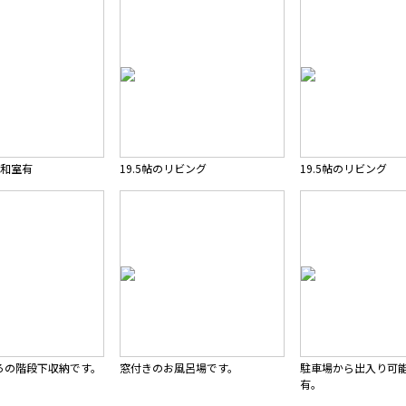
い和室有
19.5帖のリビング
19.5帖のリビング
ろの階段下収納です。
窓付きのお風呂場です。
駐車場から出入り可
有。