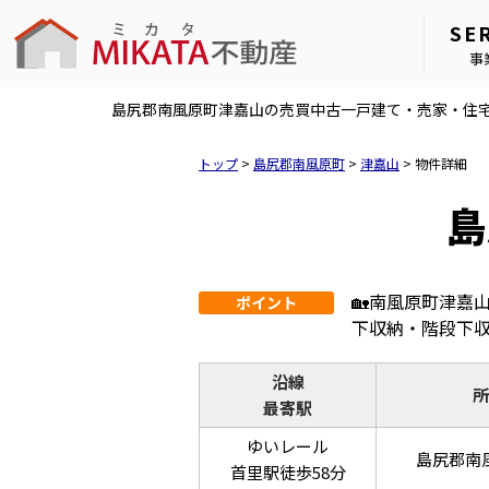
SE
事
島尻郡南風原町津嘉山の売買中古一戸建て・売家・住宅（3
トップ
>
島尻郡南風原町
>
津嘉山
>
物件詳細
島
🏡南風原町津嘉
ポイント
下収納・階段下
沿線
所
最寄駅
ゆいレール
島尻郡南
首里駅徒歩58分