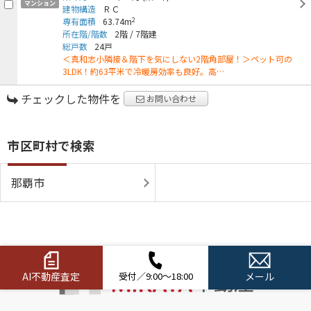
マンション
建物構造
ＲＣ
2
専有面積
63.74m
所在階/階数
2階
/
7階建
総戸数
24戸
＜真和志小隣接＆階下を気にしない2階角部屋！＞ペット可の
3LDK！約63平米で冷暖房効率も良好。高…
チェックした物件を
お問い合わせ
市区町村で検索
那覇市
AI不動産査定
受付／9:00～18:00
メール