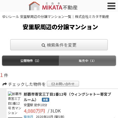
ゆいレール 安里駅周辺の分譲マンション一覧｜株式会社ミカタ不動産
安里駅周辺の分譲マンション
検索条件を変更
公開物件（1）
販売中（1）
1
件
チェックした物件を
お問い合わせ
那覇市寄宮三丁目1番12号（ウィングシャトー寄宮ブ
ルーム）
新着
安里駅
徒歩18分
4,080万円
/ 3LDK
築年月
2020年10月
(築5年)