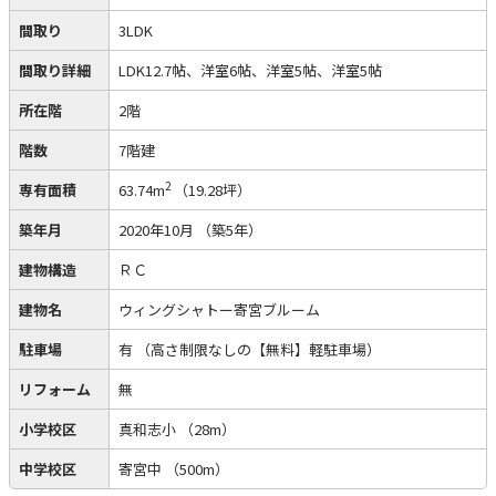
間取り
3LDK
間取り詳細
LDK12.7帖、洋室6帖、洋室5帖、洋室5帖
所在階
2階
階数
7階建
2
専有面積
63.74m
（19.28坪）
築年月
2020年10月
（築5年）
建物構造
ＲＣ
建物名
ウィングシャトー寄宮ブルーム
駐車場
有
（高さ制限なしの【無料】軽駐車場）
リフォーム
無
小学校区
真和志小
（28m）
中学校区
寄宮中
（500m）