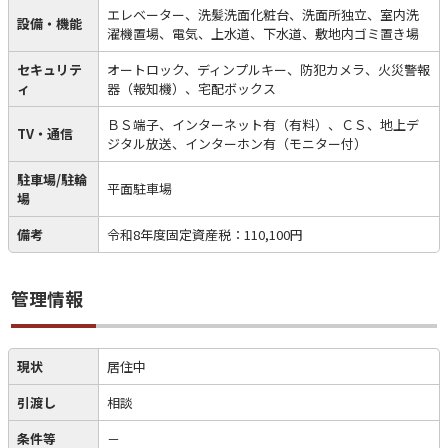
エレベーター、洗髪洗面化粧台、洗面所独立、室内洗
設備・機能
濯機置場、電気、上水道、下水道、敷地内ゴミ置き場
セキュリテ
オートロック、ディンプルキー、防犯カメラ、火災警報
ィ
器（報知機）、宅配ボックス
ＢＳ端子、インターネット有（有料）、ＣＳ、地上デ
TV・通信
ジタル放送、インターホン有（モニター付）
駐車場/駐輪
平面駐車場
場
備考
令和8年度固定資産税：110,100円
管理情報
現状
居住中
引渡し
相談
条件等
－