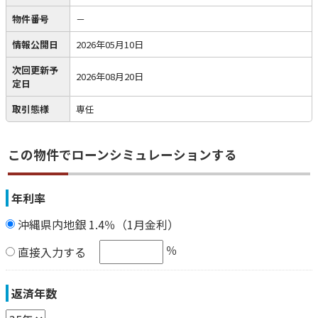
物件番号
－
情報公開日
2026年05月10日
次回更新予
2026年08月20日
定日
取引態様
専任
この物件でローンシミュレーションする
年利率
沖縄県内地銀 1.4％（1月金利）
％
直接入力する
返済年数