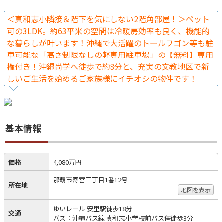
＜真和志小隣接＆階下を気にしない2階角部屋！＞ペット
可の3LDK。約63平米の空間は冷暖房効率も良く、機能的
な暮らしが叶います！沖縄で大活躍のトールワゴン等も駐
車可能な「高さ制限なしの軽専用駐車場」の【無料】専用
権付き！沖縄尚学へ徒歩で約8分と、充実の文教地区で新
しいご生活を始めるご家族様にイチオシの物件です！
基本情報
価格
4,080万円
那覇市寄宮三丁目1番12号
所在地
地図を表示
ゆいレール 安里駅徒歩18分
交通
バス：沖縄バス線 真和志小学校前バス停徒歩3分