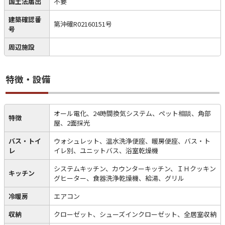
国土法届出
不要
建築確認番
第沖確R02160151号
号
周辺施設
特徴・設備
オール電化、24時間換気システム、ペット相談、角部
特徴
屋、2面採光
バス・トイ
ウォシュレット、温水洗浄便座、暖房便座、バス・ト
レ
イレ別、ユニットバス、浴室乾燥機
システムキッチン、カウンターキッチン、ＩＨクッキン
キッチン
グヒーター、食器洗浄乾燥機、給湯、グリル
冷暖房
エアコン
収納
クローゼット、シューズインクローゼット、全居室収納