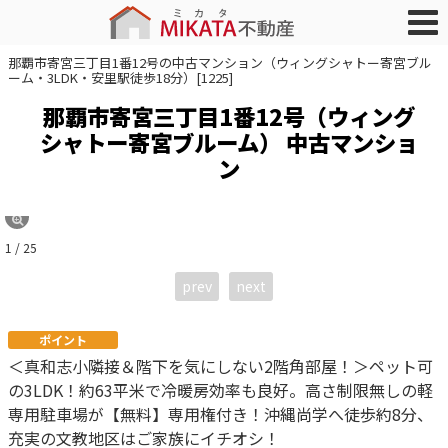
那覇市寄宮三丁目1番12号の中古マンション（ウィングシャトー寄宮ブル
ーム・3LDK・安里駅徒歩18分）[1225]
那覇市寄宮三丁目1番12号（ウィング
シャトー寄宮ブルーム） 中古マンショ
ン
1 / 25
prev
next
ポイント
＜真和志小隣接＆階下を気にしない2階角部屋！＞ペット可
の3LDK！約63平米で冷暖房効率も良好。高さ制限無しの軽
専用駐車場が【無料】専用権付き！沖縄尚学へ徒歩約8分、
充実の文教地区はご家族にイチオシ！