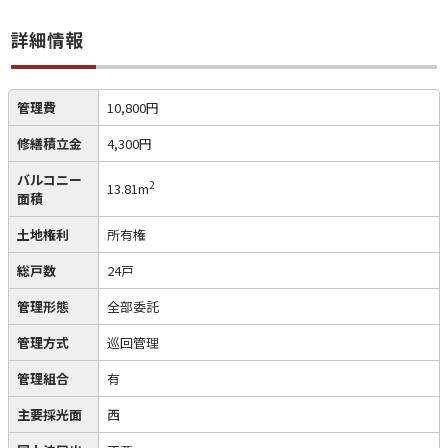
詳細情報
管理費
10,800円
修繕積立金
4,300円
バルコニー
2
13.81m
面積
土地権利
所有権
総戸数
24戸
管理形態
全部委託
管理方式
巡回管理
管理組合
有
主要採光面
西