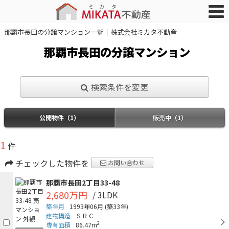
那覇市長田の分譲マンション一覧｜株式会社ミカタ不動産
那覇市長田の分譲マンション
検索条件を変更
公開物件（1）
販売中（1）
1
件
チェックした物件を
お問い合わせ
那覇市長田2丁目33-48
2,680万円
/ 3LDK
築年月
1993年06月
(築33年)
建物構造
ＳＲＣ
2
専有面積
86.47m