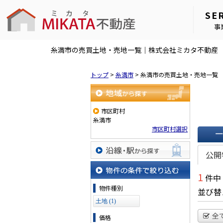
SE
事
糸満市の売買土地・売地一覧｜株式会社ミカタ不動産
トップ
>
糸満市
>
糸満市の売買土地・売地一覧
地域から探す
市区町村
糸満市
市区町村選択
一覧で
公開
沿線・駅から探す
1
件中
物件の条件で絞り込む
物件種別
並び替
土地 (1)
全
価格