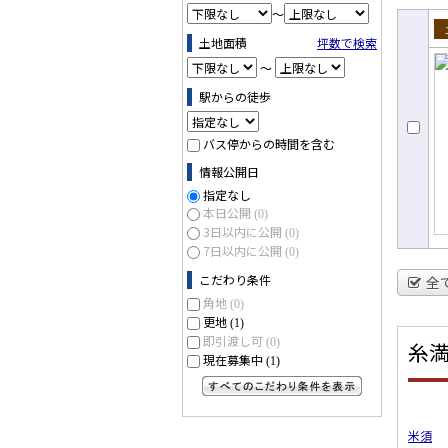
～
土地面積
坪数で検索
売
～
駅からの徒歩
バス停からの時間を含む
情報公開日
指定なし
本日公開
(0)
3日以内に公開
(0)
7日以内に公開
(0)
こだわり条件
全
角地
(0)
更地
(1)
即引渡し可
(0)
糸
現在募集中
(1)
すべてのこだわり条件を見る
米須