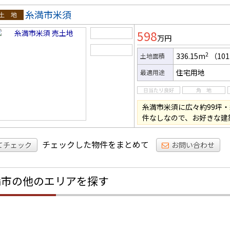
糸満市米須
土地
598
万円
2
336.15m
（101
土地面積
住宅用地
最適用途
糸満市米須に広々約99坪・
件なしなので、お好きな建
チェックした物件をまとめて
てチェック
お問い合わせ
満市の他のエリアを探す