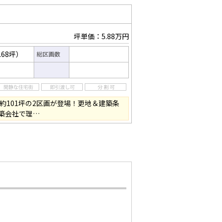
坪単価：5.88万円
.68坪）
総区画数
約101坪の2区画が登場！更地＆建築条
築会社で理…