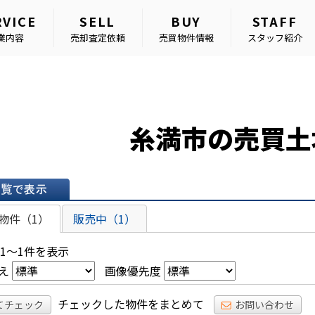
RVICE
SELL
BUY
STAFF
業内容
売却査定依頼
売買物件情報
スタッフ紹介
糸満市の売買土
表示
物件（1）
販売中（1）
 1～1件を表示
え
画像優先度
チェックした物件をまとめて
てチェック
お問い合わせ