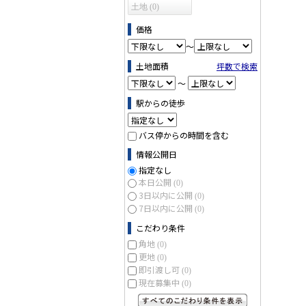
土地 (0)
価格
～
土地面積
坪数で検索
～
駅からの徒歩
バス停からの時間を含む
情報公開日
指定なし
本日公開
(0)
3日以内に公開
(0)
7日以内に公開
(0)
こだわり条件
角地
(0)
更地
(0)
即引渡し可
(0)
現在募集中
(0)