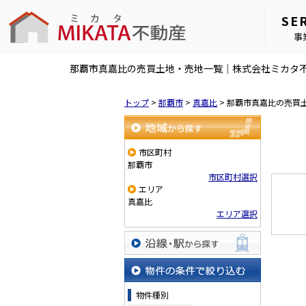
SE
事
那覇市真嘉比の売買土地・売地一覧｜株式会社ミカタ
トップ
>
那覇市
>
真嘉比
>
那覇市真嘉比の売買
地域から探す
市区町村
那覇市
市区町村選択
エリア
真嘉比
エリア選択
沿線・駅から探す
物件の条件で絞り込む
物件種別