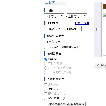
土地 (1)
価格
売
～
土地面積
坪数で検索
～
駅からの徒歩
バス停からの時間を含む
情報公開日
指定なし
本日公開
(0)
全
3日以内に公開
(0)
7日以内に公開
(0)
こだわり条件
角地
(0)
更地
(1)
即引渡し可
(0)
現在募集中
(1)