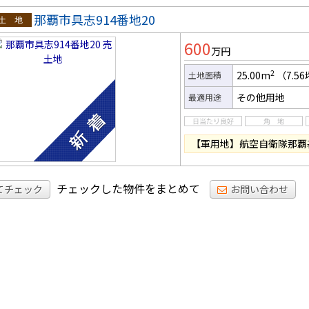
那覇市具志914番地20
土地
600
万円
2
25.00m
（7.5
土地面積
その他用地
最適用途
【軍用地】航空自衛隊那覇基
チェックした物件をまとめて
てチェック
お問い合わせ