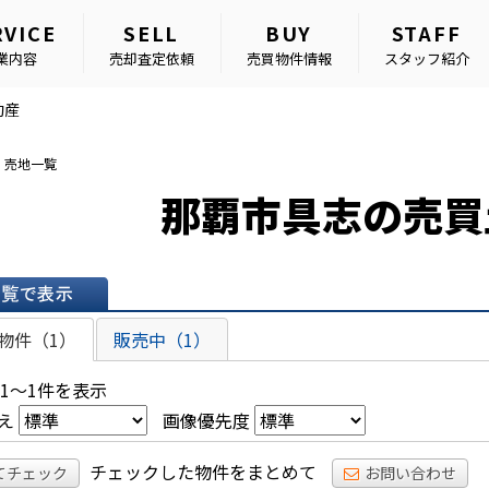
RVICE
SELL
BUY
STAFF
業内容
売却査定依頼
売買物件情報
スタッフ紹介
動産
・売地一覧
那覇市具志の売買
表示
物件（1）
販売中（1）
 1～1件を表示
え
画像優先度
チェックした物件をまとめて
てチェック
お問い合わせ