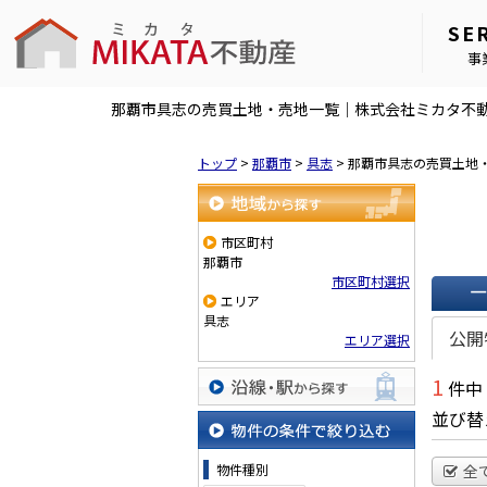
SE
事
那覇市具志の売買土地・売地一覧｜株式会社ミカタ不
トップ
>
那覇市
>
具志
>
那覇市具志の売買土地
地域から探す
市区町村
那覇市
市区町村選択
エリア
一覧で
具志
公開
エリア選択
1
件中
沿線・駅から探す
並び替
物件の条件で絞り込む
物件種別
全