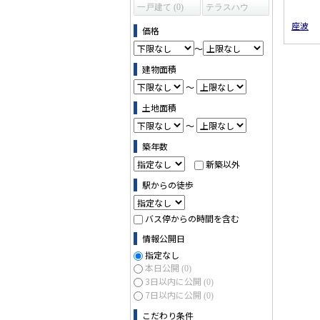
一戸建て (0)
テラスハウ
ス (0)
座波
価格
～
建物面積
～
土地面積
～
築年数
新築以外
駅からの徒歩
バス停からの時間を含む
情報公開日
指定なし
本日公開
(0)
3日以内に公開
(0)
7日以内に公開
(0)
こだわり条件