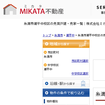
SE
事
糸満市潮平中校区の売買戸建・売家一覧｜株式会社ミ
トップ
>
糸満市
>
潮平中
>
糸満市潮平中校区の
地域から探す
市区町村
糸満市
市区町村選択
中学校区
潮平中
中学校区選択
沿線・駅から探す
糸
物件の条件で絞り込む
物件種別