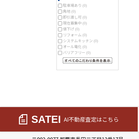
駐車場あり
(0)
角地
(0)
即引渡し可
(0)
現在募集中
(0)
値下げ
(0)
リフォーム
(0)
システムキッチン
(0)
オール電化
(0)
バリアフリー
(0)
すべてのこだわり条件を見る
SATEI
AI不動産査定
はこちら