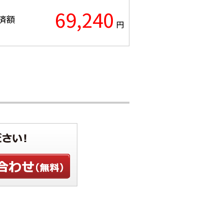
69,240
済額
円
わせ