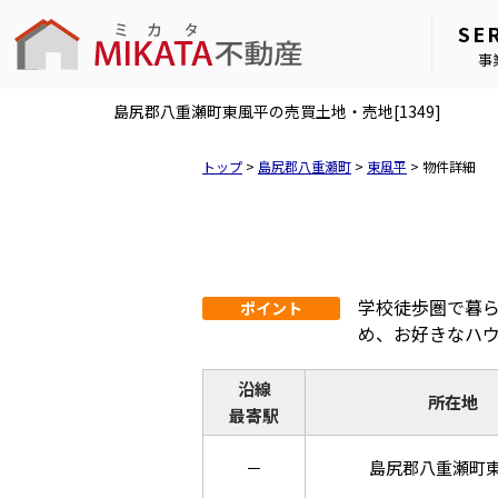
SE
事
島尻郡八重瀬町東風平の売買土地・売地[1349]
トップ
>
島尻郡八重瀬町
>
東風平
>
物件詳細
学校徒歩圏で暮ら
ポイント
め、お好きなハ
沿線
所在地
最寄駅
－
島尻郡八重瀬町