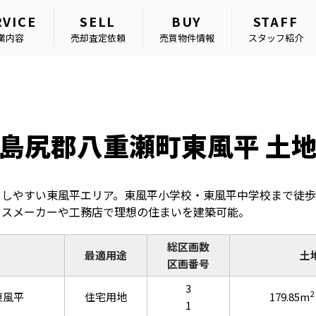
RVICE
SELL
BUY
STAFF
業内容
売却査定依頼
売買物件情報
スタッフ紹介
島尻郡八重瀬町東風平 土
しやすい東風平エリア。東風平小学校・東風平中学校まで徒歩
ウスメーカーや工務店で理想の住まいを建築可能。
総区画数
最適用途
土
区画番号
3
2
東風平
住宅用地
179.85m
1