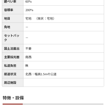
建ぺい率
60%
容積率
200%
地目
宅地
（現状：宅地）
角地
－
セットバッ
－
ク
国土法届出
不要
主要採光面
南西
私道負担
無
接道状況
北西：幅員1.5mの公道
周辺施設
特徴・設備