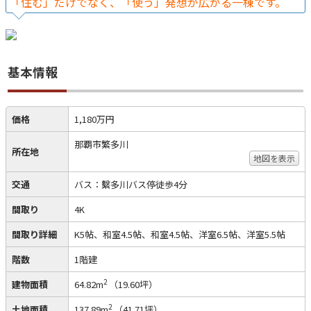
「住む」だけでなく、「使う」発想が広がる一棟です。
基本情報
価格
1,180万円
那覇市繁多川
所在地
地図を表示
交通
バス：繫多川バス停徒歩4分
間取り
4K
間取り詳細
K5帖、和室4.5帖、和室4.5帖、洋室6.5帖、洋室5.5帖
階数
1階建
2
建物面積
64.82m
（19.60坪）
2
土地面積
137.89m
（41.71坪）