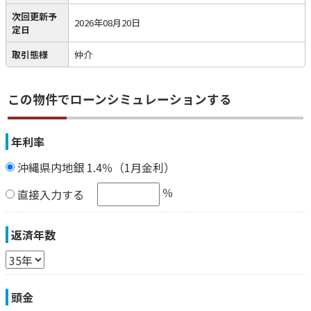
次回更新予
2026年08月20日
定日
取引態様
仲介
この物件でローンシミュレーションする
年利率
沖縄県内地銀 1.4％（1月金利）
％
直接入力する
返済年数
頭金