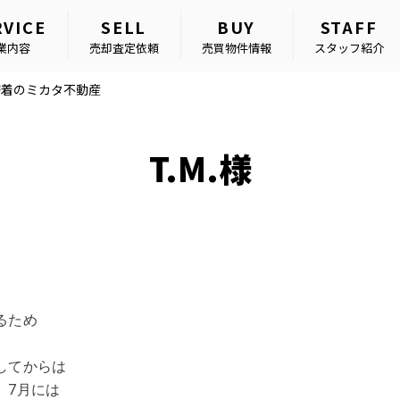
RVICE
SELL
BUY
STAFF
業内容
売却査定依頼
売買物件情報
スタッフ紹介
密着のミカタ不動産
T.M.様
るため
してからは
、7月には